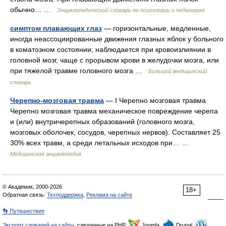
обычно… …
Энциклопедический словарь по психологии и педагогике
симптом плавающих глаз
— горизонтальные, медленные,
иногда неассоциированные движения глазных яблок у больного
в коматозном состоянии; наблюдается при кровоизлиянии в
головной мозг, чаще с прорывом крови в желудочки мозга, или
при тяжелой травме головного мозга …
Большой медицинский
словарь
Черепно-мозговая травма
— I Черепно мозговая травма
Черепно мозговая травма механическое повреждение черепа
и (или) внутричерепных образований (головного мозга,
мозговых оболочек, сосудов, черепных нервов). Составляет 25
30% всех травм, а среди летальных исходов при… …
Медицинская энциклопедия
© Академик, 2000-2026
18+
Обратная связь:
Техподдержка
,
Реклама на сайте
👣 Путешествия
Экспорт словарей на сайты
, сделанные на PHP,
Joomla,
Drupal,